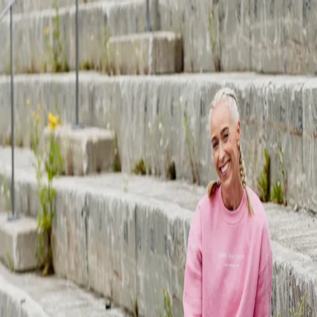
SMART løpeprogram!
Få tilgang til et konkret løpeprogram – og løp sammen med mange
andre som også vil komme i form til 5 eller 10 km!
Lev SMART
Lev SMART - et program med fokus på gode vaner innenfor søvn,
mat, avkobling, relasjoner og trening! Du får også et
treningsprogram med både styrke og kondisjonsøkter!